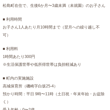
松島町在住で、生後6か月〜3歳未満（未就園）のお子さん
■ 利用時間
お子さん1人あたり月10時間まで（翌月への繰り越し不
可）
■ 利用料
1時間あたり300円
※生活保護世帯や低所得世帯は負担軽減あり
■ 町内の実施施設
高城保育所（磯崎字白坂25-4）
預かり時間：平日 9時〜11時（土日祝・年末年始・お盆除
く）
受入年齢：0〜2歳