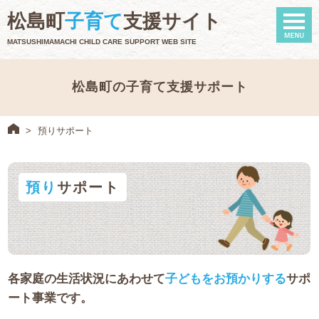
naviga
松島町
子育て
支援サイト
MATSUSHIMAMACHI CHILD CARE SUPPORT WEB SITE
松島町の子育て支援サポート
>
預りサポート
預り
サポート
各家庭の生活状況にあわせて
子どもをお預かりする
サポ
ート事業です。