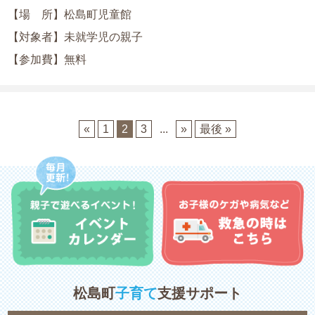
【場 所】松島町児童館
【対象者】未就学児の親子
【参加費】無料
«
1
2
3
...
»
最後 »
松島町
子育て
支援サポート