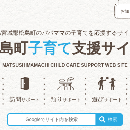
お知
県宮城郡松島町のパパママの子育てを応援するサイ
島町
子育て
支援サ
MATSUSHIMAMACHI CHILD CARE SUPPORT WEB SITE
訪問
預り
遊び
サポート
サポート
サポート
検索