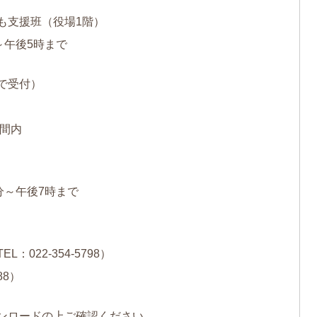
も支援班（役場1階）
～午後5時まで
で受付）
時間内
分～午後7時まで
EL：
022-354-5798
）
88
）
ンロードの上ご確認ください。