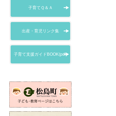
子育てＱ＆Ａ
出産・育児リンク集
子育て支援ガイドBOOK(pdf)