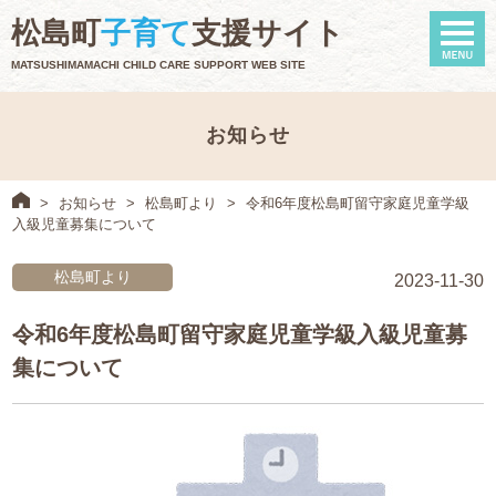
naviga
松島町
子育て
支援サイト
MATSUSHIMAMACHI CHILD CARE SUPPORT WEB SITE
お知らせ
>
お知らせ
>
松島町より
>
令和6年度松島町留守家庭児童学級
入級児童募集について
松島町より
2023-11-30
令和6年度松島町留守家庭児童学級入級児童募
集について