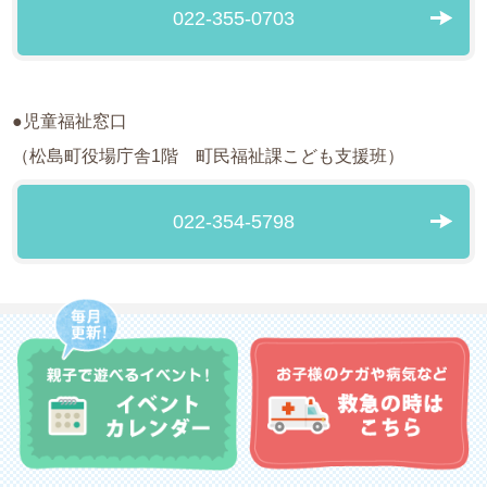
022-355-0703
●児童福祉窓口
（松島町役場庁舎1階 町民福祉課こども支援班）
022-354-5798