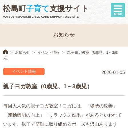
naviga
松島町
子育て
支援サイト
MATSUSHIMAMACHI CHILD CARE SUPPORT WEB SITE
お知らせ
>
お知らせ
>
イベント情報
>
親子ヨガ教室（0歳児、1～3歳
児）
イベント情報
2026-01-05
親子ヨガ教室（0歳児、1～3歳児）
毎回大人気の親子ヨガ教室！ヨガには、「姿勢の改善」
「運動機能の向上」「リラックス効果」があるといわれて
います。親子で簡単に取り組めるポーズも沢山あります