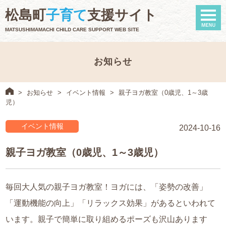
naviga
松島町
子育て
支援サイト
MATSUSHIMAMACHI CHILD CARE SUPPORT WEB SITE
お知らせ
>
お知らせ
>
イベント情報
>
親子ヨガ教室（0歳児、1～3歳
児）
イベント情報
2024-10-16
親子ヨガ教室（0歳児、1～3歳児）
毎回大人気の親子ヨガ教室！ヨガには、「姿勢の改善」
「運動機能の向上」「リラックス効果」があるといわれて
います。親子で簡単に取り組めるポーズも沢山あります