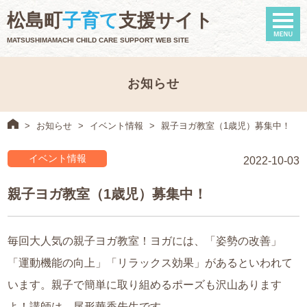
naviga
松島町
子育て
支援サイト
MATSUSHIMAMACHI CHILD CARE SUPPORT WEB SITE
お知らせ
>
お知らせ
>
イベント情報
>
親子ヨガ教室（1歳児）募集中！
イベント情報
2022-10-03
親子ヨガ教室（1歳児）募集中！
毎回大人気の親子ヨガ教室！ヨガには、「姿勢の改善」
「運動機能の向上」「リラックス効果」があるといわれて
います。親子で簡単に取り組めるポーズも沢山あります
よ！講師は、尾形華香先生です。