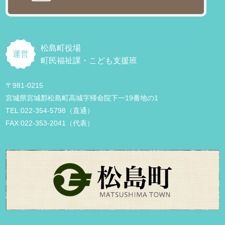
松島町役場
運営
町民福祉課・こども支援班
〒981-0215
宮城県宮城郡松島町高城字帰命院下一19番地の1
TEL:022-354-5798（直通）
FAX:022-353-2041（代表）