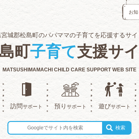
お知
県宮城郡松島町のパパママの子育てを応援するサイ
島町
子育て
支援サ
MATSUSHIMAMACHI CHILD CARE SUPPORT WEB SITE
訪問
預り
遊び
サポート
サポート
サポート
検索