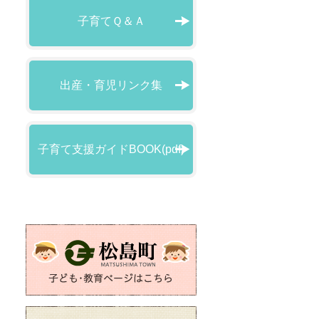
子育てＱ＆Ａ
出産・育児リンク集
子育て支援ガイドBOOK(pdf)