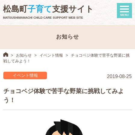
naviga
松島町
子育て
支援サイト
MATSUSHIMAMACHI CHILD CARE SUPPORT WEB SITE
お知らせ
>
お知らせ
>
イベント情報
>
チョコベジ体験で苦手な野菜に挑
戦してみよう！
イベント情報
2019-08-25
チョコベジ体験で苦手な野菜に挑戦してみよ
う！