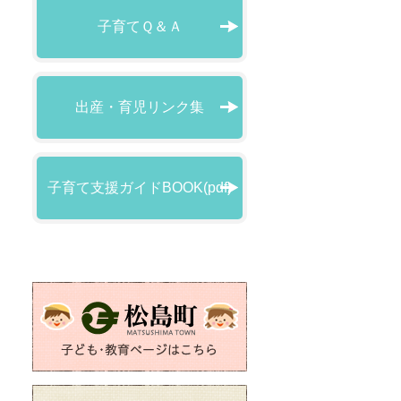
子育てＱ＆Ａ
出産・育児リンク集
子育て支援ガイドBOOK(pdf)